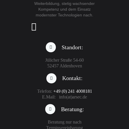
Weiterbildung, stetig wachsender
Kompetenz und dem Einsatz
modernster Technologien nach.
Standort:
Jülicher Straße 54-60
52457 Aldenhoven
Kontakt:
Telefon:
+49 (0) 241 4008181
E.Mail: info(at)arsec.de
Beratung:
Beratung nur nach
Terminvereinbarung